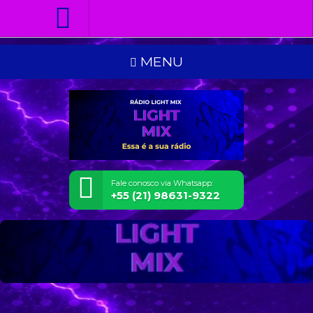
MENU
Fale conosco via Whatsapp:
+55 (21) 98631-9322