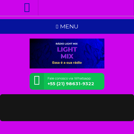
MENU
Fale conosco via Whatsapp:
+55 (21) 98631-9322